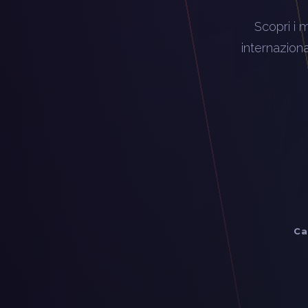
Scopri i 
internazion
Ca