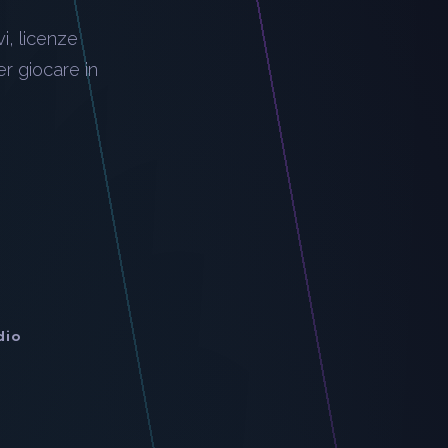
i, licenze
r giocare in
dio