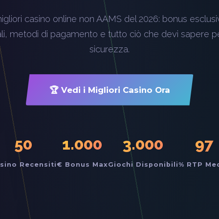
migliori casino online non AAMS del 2026: bonus esclusiv
ali, metodi di pagamento e tutto ciò che devi sapere pe
sicurezza.
🏆 Vedi i Migliori Casino Ora
50
1.000
3.000
97
sino Recensiti
€ Bonus Max
Giochi Disponibili
% RTP Me