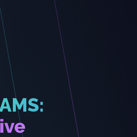
AMS:
ive